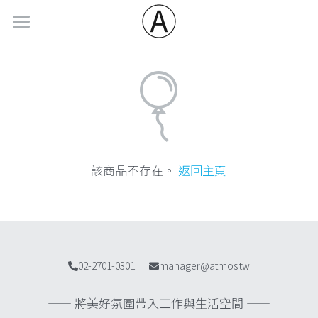
首頁
Work 工作風格
Health 健康服務
共同工作空間
企業 AI
DoubleR 共同工作空間
Living 居住生活
Pharmacy 社區藥局
該商品不存在。
返回主頁
進駐工作空間
Pharm 企業醫藥服務
會員
BIM 智慧建築
商業地址登記
WhiteningnNet 白凝|美齒計劃
建築設計/都市更新
LINE@ 聯繫 Atmos
會議室租借
02-2701-0301
manager@atmos.tw
—— 
將美好氛圍帶入工作與生活空間 ——